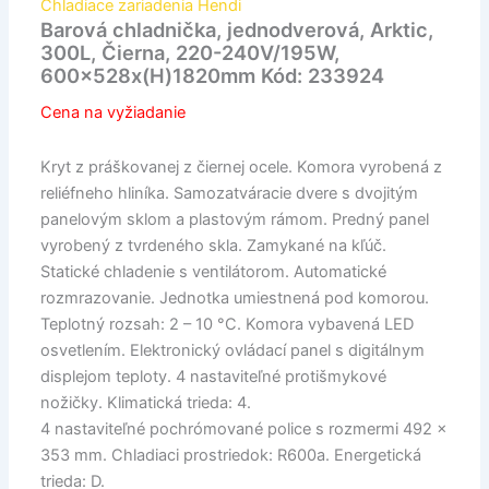
Chladiace zariadenia Hendi
Barová chladnička, jednodverová, Arktic,
300L, Čierna, 220-240V/195W,
600x528x(H)1820mm Kód: 233924
Cena na vyžiadanie
Kryt z práškovanej z čiernej ocele. Komora vyrobená z
reliéfneho hliníka. Samozatváracie dvere s dvojitým
panelovým sklom a plastovým rámom. Predný panel
vyrobený z tvrdeného skla. Zamykané na kľúč.
Statické chladenie s ventilátorom. Automatické
rozmrazovanie. Jednotka umiestnená pod komorou.
Teplotný rozsah: 2 – 10 °C. Komora vybavená LED
osvetlením. Elektronický ovládací panel s digitálnym
displejom teploty. 4 nastaviteľné protišmykové
nožičky. Klimatická trieda: 4.
4 nastaviteľné pochrómované police s rozmermi 492 x
353 mm. Chladiaci prostriedok: R600a. Energetická
trieda: D.