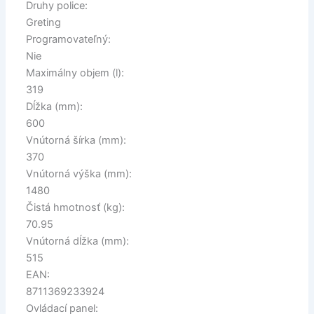
Druhy police:
Greting
Programovateľný:
Nie
Maximálny objem (l):
319
Dĺžka (mm):
600
Vnútorná šírka (mm):
370
Vnútorná výška (mm):
1480
Čistá hmotnosť (kg):
70.95
Vnútorná dĺžka (mm):
515
EAN:
8711369233924
Ovládací panel: