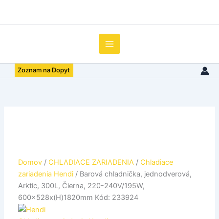
množstvo
Preskočiť
Barová
na
chladnička,
obsah
jednodverová,
Arktic,
300L,
Čierna,
Zoznam na Dopyt
220-
240V/195W,
600x528x(H)1820mm
Kód:
233924
Domov
/
CHLADIACE ZARIADENIA
/
Chladiace
zariadenia Hendi
/ Barová chladnička, jednodverová,
Arktic, 300L, Čierna, 220-240V/195W,
600x528x(H)1820mm Kód: 233924