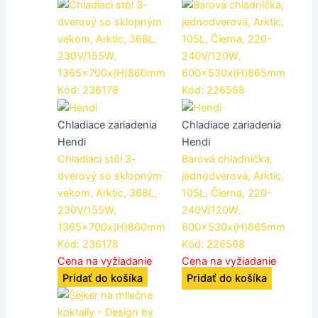
Chladiace zariadenia
Chladiace zariadenia
Hendi
Hendi
Chladiaci stôl 3-
Barová chladnička,
dverový so sklopným
jednodverová, Arktic,
vekom, Arktic, 368L,
105L, Čierna, 220-
230V/155W,
240V/120W,
1365x700x(H)860mm
600x530x(H)865mm
Kód: 236178
Kód: 226568
Cena na vyžiadanie
Cena na vyžiadanie
Pridať do košíka
Pridať do košíka