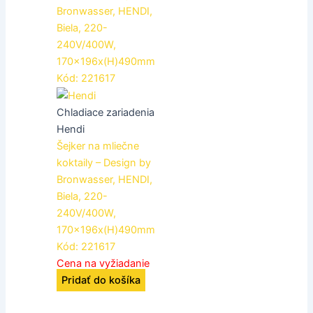
Chladiace zariadenia
Hendi
Šejker na mliečne
koktaily – Design by
Bronwasser, HENDI,
Biela, 220-
240V/400W,
170x196x(H)490mm
Kód: 221617
Cena na vyžiadanie
Pridať do košíka