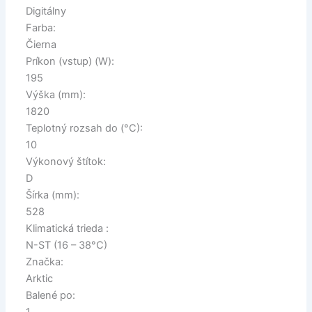
Digitálny
Farba:
Čierna
Príkon (vstup) (W):
195
Výška (mm):
1820
Teplotný rozsah do (°C):
10
Výkonový štítok:
D
Šírka (mm):
528
Klimatická trieda :
N-ST (16 – 38°C)
Značka:
Arktic
Balené po: