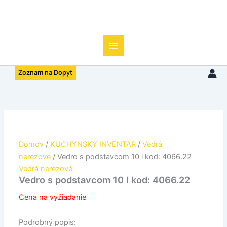
množstvo
Preskočiť
Vedro
na
s
obsah
podstavcom
10
l
kod:
Zoznam na Dopyt
4066.22
Domov
/
KUCHYNSKÝ INVENTÁR
/
Vedrá
nerezové
/ Vedro s podstavcom 10 l kod: 4066.22
Vedrá nerezové
Vedro s podstavcom 10 l kod: 4066.22
Cena na vyžiadanie
Podrobný popis: