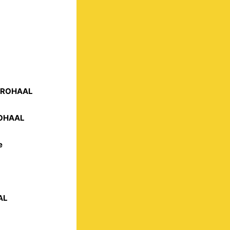
STROHAAL
ROHAAL
e
AL