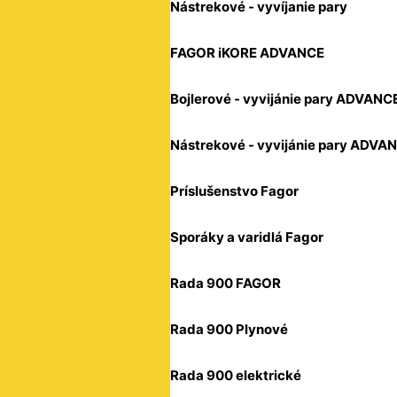
Nástrekové - vyvíjanie pary
FAGOR iKORE ADVANCE
Bojlerové - vyvijánie pary ADVANC
Nástrekové - vyvijánie pary ADVA
Príslušenstvo Fagor
Sporáky a varidlá Fagor
Rada 900 FAGOR
Rada 900 Plynové
Rada 900 elektrické