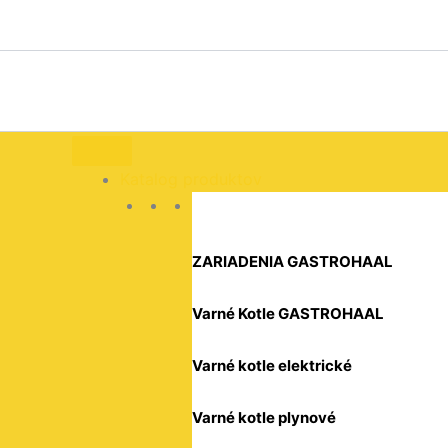
množstvo
Preskočiť
Varidlo
na
plyn.,
obsah
4xhorák,
800/900,
SP-
90/80G
kod:
1131.18
Katalog produktov
ZARIADENIA GASTROHAAL
Varné Kotle GASTROHAAL
Varné kotle elektrické
Varné kotle plynové