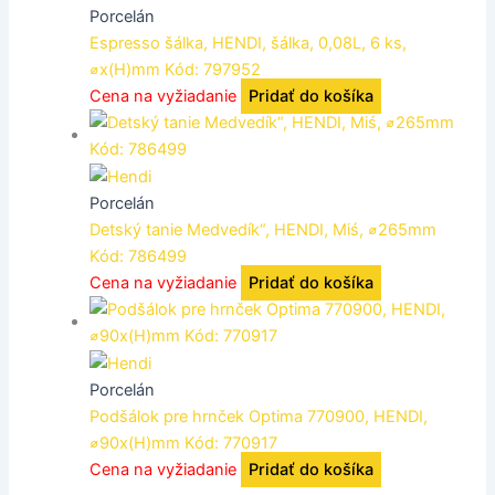
Porcelán
Espresso šálka, HENDI, šálka, 0,08L, 6 ks,
⌀x(H)mm Kód: 797952
Cena na vyžiadanie
Pridať do košíka
Porcelán
Detský tanie Medvedík“, HENDI, Miś, ⌀265mm
Kód: 786499
Cena na vyžiadanie
Pridať do košíka
Porcelán
Podšálok pre hrnček Optima 770900, HENDI,
⌀90x(H)mm Kód: 770917
Cena na vyžiadanie
Pridať do košíka