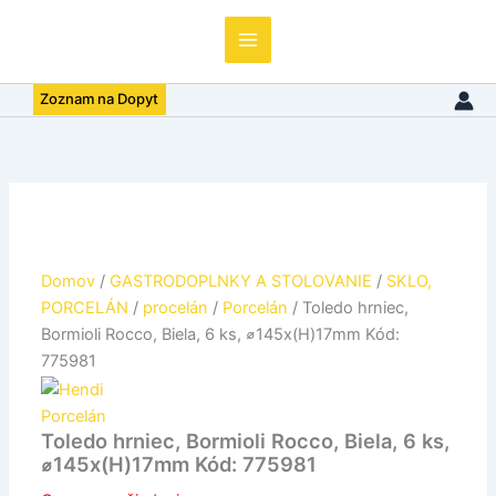
Bormioli
Rocco,
Biela,
6
Zoznam na Dopyt
ks,
⌀145x(H)17mm
Kód:
775981
Domov
/
GASTRODOPLNKY A STOLOVANIE
/
SKLO,
PORCELÁN
/
procelán
/
Porcelán
/ Toledo hrniec,
Bormioli Rocco, Biela, 6 ks, ⌀145x(H)17mm Kód:
775981
Porcelán
Toledo hrniec, Bormioli Rocco, Biela, 6 ks,
⌀145x(H)17mm Kód: 775981