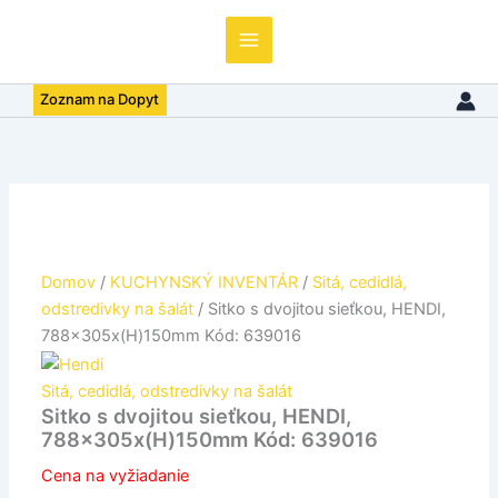
dvojitou
sieťkou,
HENDI,
788x305x(H)150mm
Zoznam na Dopyt
Kód:
639016
Domov
/
KUCHYNSKÝ INVENTÁR
/
Sitá, cedidlá,
odstredivky na šalát
/ Sitko s dvojitou sieťkou, HENDI,
788x305x(H)150mm Kód: 639016
Sitá, cedidlá, odstredivky na šalát
Sitko s dvojitou sieťkou, HENDI,
788x305x(H)150mm Kód: 639016
Cena na vyžiadanie