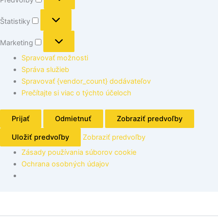
Štatistiky
Marketing
Spravovať možnosti
Správa služieb
Spravovať {vendor_count} dodávateľov
Prečítajte si viac o týchto účeloch
Prijať
Odmietnuť
Zobraziť predvoľby
Uložiť predvoľby
Zobraziť predvoľby
Zásady používania súborov cookie
Ochrana osobných údajov
množstvo
Sitko
s