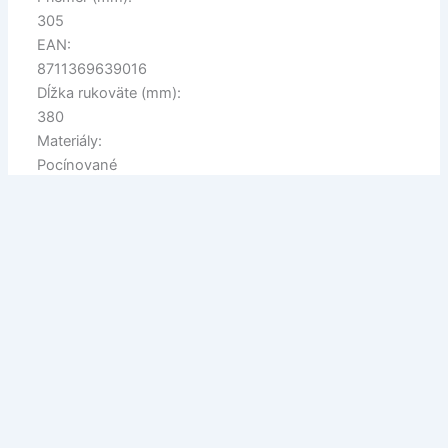
305
EAN:
8711369639016
Dĺžka rukoväte (mm):
380
Materiály:
Pocínované
Hrúbka (mm):
8
Značka:
HENDI
Šírka (mm):
305
Nevhodná pre:
Umývačka riadu
Balené po:
1
brands