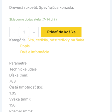
Drevená rukoväť. Spevňujúca konzola.
Skladom u dodávateľa ( 7-14 dní )
-
+
Pridať do košíka
Kategória:
Sitá, cedidlá, odstredivky na šalát
Popis
Ďalšie informácie
Parametre
Technické údaje
Dĺžka (mm):
788
Čistá hmotnosť (kg):
1.05
Výška (mm):
150
Priemer (mm):