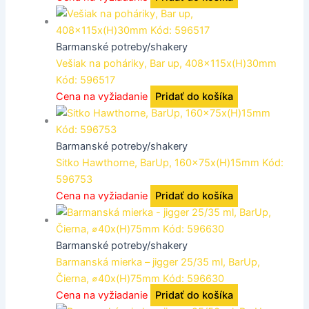
Barmanské potreby/shakery
Vešiak na poháriky, Bar up, 408x115x(H)30mm
Kód: 596517
Cena na vyžiadanie
Pridať do košíka
Barmanské potreby/shakery
Sitko Hawthorne, BarUp, 160x75x(H)15mm Kód:
596753
Cena na vyžiadanie
Pridať do košíka
Barmanské potreby/shakery
Barmanská mierka – jigger 25/35 ml, BarUp,
Čierna, ⌀40x(H)75mm Kód: 596630
Cena na vyžiadanie
Pridať do košíka