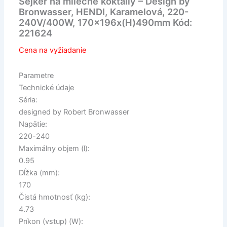
Šejker na mliečne koktaily – Design by
Bronwasser, HENDI, Karamelová, 220-
240V/400W, 170x196x(H)490mm Kód:
221624
Cena na vyžiadanie
Parametre
Technické údaje
Séria:
designed by Robert Bronwasser
Napätie:
220-240
Maximálny objem (l):
0.95
Dĺžka (mm):
170
Čistá hmotnosť (kg):
4.73
Príkon (vstup) (W):