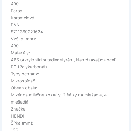
400
Farba:
Karamelová
EAN:
8711369221624
Výška (mm):
490
Materiály:
ABS (Akrylonitrilbutadiénstyrén), Nehrdzavejúca oceľ,
PC (Polykarbonát)
Typy ochrany:
Mikrospínač
Obsah obalu:
Mixér na mliečne koktaily, 2 šálky na miešanie, 4
miešadlá
Značka:
HENDI
Šírka (mm):
196