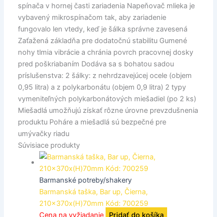
spínača v hornej časti zariadenia Napeňovač mlieka je
vybavený mikrospínačom tak, aby zariadenie
fungovalo len vtedy, keď je šálka správne zavesená
Zaťažená základňa pre dodatočnú stabilitu Gumené
nohy tlmia vibrácie a chránia povrch pracovnej dosky
pred poškriabaním Dodáva sa s bohatou sadou
príslušenstva: 2 šálky: z nehrdzavejúcej ocele (objem
0,95 litra) a z polykarbonátu (objem 0,9 litra) 2 typy
vymeniteľných polykarbonátových miešadiel (po 2 ks)
Miešadlá umožňujú získať rôzne úrovne prevzdušnenia
produktu Poháre a miešadlá sú bezpečné pre
umývačky riadu
Súvisiace produkty
Barmanské potreby/shakery
Barmanská taška, Bar up, Čierna,
210x370x(H)70mm Kód: 700259
Cena na vyžiadanie
Pridať do košíka