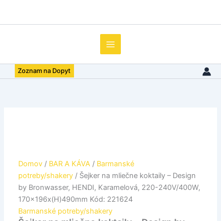
množstvo
Preskočiť
Šejker
na
na
obsah
mliečne
koktaily
-
Design
Zoznam na Dopyt
by
Bronwasser,
HENDI,
Karamelová,
220-
240V/400W,
170x196x(H)490mm
Kód:
221624
Domov
/
BAR A KÁVA
/
Barmanské
potreby/shakery
/ Šejker na mliečne koktaily – Design
by Bronwasser, HENDI, Karamelová, 220-240V/400W,
170x196x(H)490mm Kód: 221624
Barmanské potreby/shakery