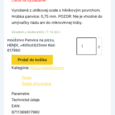
Cena na vyžiadanie
Vyrobené z uhlíkovej ocele s hliníkovým povrchom.
Hrúbka panvice: 0,75 mm. POZOR: Nie je vhodné do
umývačky riadu ani do mikrovlnnej trúby.
Skladom u dodávateľa ( 7-14 dní )
množstvo Panvica na pizzu,
HENDI, ⌀400x(H)25mm Kód:
-
+
617960
Pridať do košíka
Kategória:
Pizza príslušenstvo
Popis
Ďalšie informácie
Parametre
Technické údaje
EAN:
8711369617960