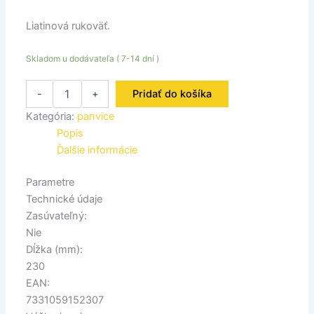
Liatinová rukoväť.
Skladom u dodávateľa ( 7-14 dní )
-
+
Pridať do košíka
Kategória:
panvice
Popis
Ďalšie informácie
Parametre
Technické údaje
Zasúvateľný:
Nie
Dĺžka (mm):
230
EAN:
7331059152307