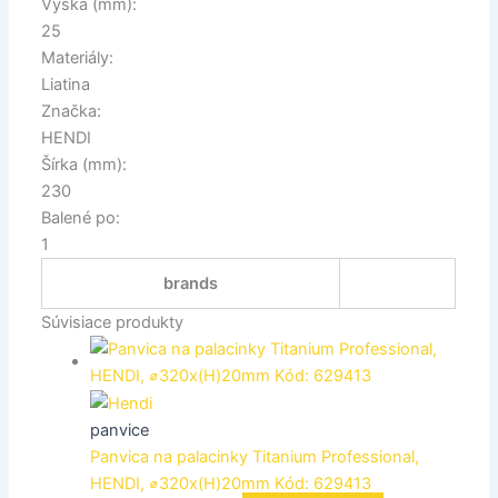
Výška (mm):
25
Materiály:
Liatina
Značka:
HENDI
Šírka (mm):
230
Balené po:
1
brands
Súvisiace produkty
panvice
Panvica na palacinky Titanium Professional,
HENDI, ⌀320x(H)20mm Kód: 629413