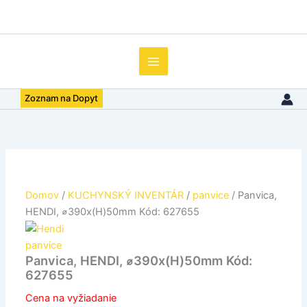
množstvo
Preskočiť
Panvica,
na
HENDI,
obsah
⌀390x(H)50mm
Kód:
627655
Zoznam na Dopyt
Domov
/
KUCHYNSKÝ INVENTÁR
/
panvice
/ Panvica,
HENDI, ⌀390x(H)50mm Kód: 627655
panvice
Panvica, HENDI, ⌀390x(H)50mm Kód:
627655
Cena na vyžiadanie