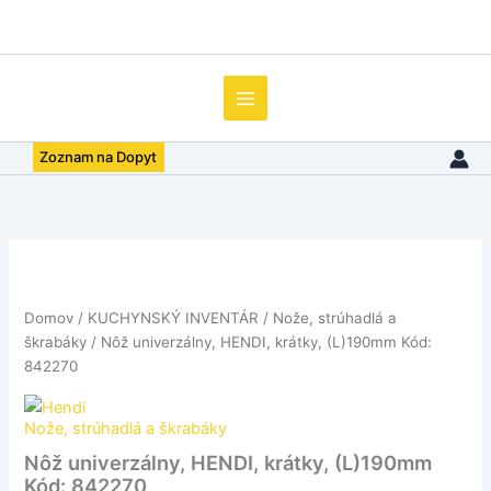
Preskočiť
na
obsah
Zoznam na Dopyt
množstvo
Nôž
univerzálny,
Domov
/
KUCHYNSKÝ INVENTÁR
/
Nože, strúhadlá a
HENDI,
škrabáky
/ Nôž univerzálny, HENDI, krátky, (L)190mm Kód:
krátky,
(L)190mm
842270
Kód:
842270
Nože, strúhadlá a škrabáky
Nôž univerzálny, HENDI, krátky, (L)190mm
Kód: 842270