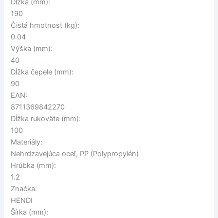
Dĺžka (mm):
190
Čistá hmotnosť (kg):
0.04
Výška (mm):
40
Dĺžka čepele (mm):
90
EAN:
8711369842270
Dĺžka rukoväte (mm):
100
Materiály:
Nehrdzavejúca oceľ, PP (Polypropylén)
Hrúbka (mm):
1.2
Značka:
HENDI
Šírka (mm):