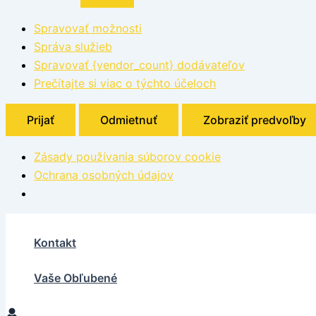
Spravovať možnosti
Správa služieb
Spravovať {vendor_count} dodávateľov
Prečítajte si viac o týchto účeloch
Prijať
Odmietnuť
Zobraziť predvoľby
Zásady používania súborov cookie
Ochrana osobných údajov
Kontakt
Vaše Obľubené