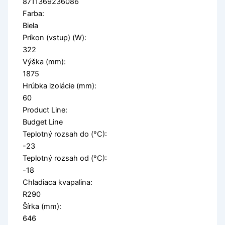
8711369236086
Farba:
Biela
Príkon (vstup) (W):
322
Výška (mm):
1875
Hrúbka izolácie (mm):
60
Product Line:
Budget Line
Teplotný rozsah do (°C):
-23
Teplotný rozsah od (°C):
-18
Chladiaca kvapalina:
R290
Šírka (mm):
646