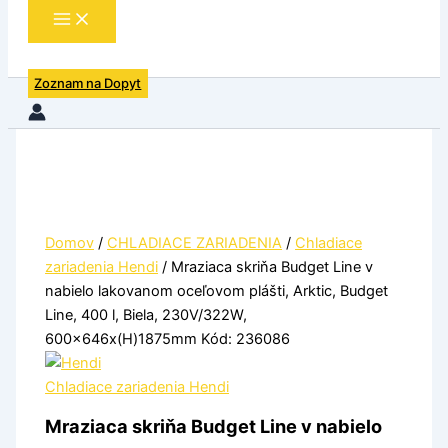
Zoznam na Dopyt
Domov
/
CHLADIACE ZARIADENIA
/
Chladiace
zariadenia Hendi
/ Mraziaca skriňa Budget Line v
nabielo lakovanom oceľovom plášti, Arktic, Budget
Line, 400 l, Biela, 230V/322W,
600x646x(H)1875mm Kód: 236086
Chladiace zariadenia Hendi
Mraziaca skriňa Budget Line v nabielo