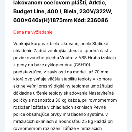
lakovanom oceľovom plášti, Arktic,
Budget Line, 400 l, Biela, 230V/322W,
600x646x(H)1875mm Kód: 236086
Cena na vyžiadanie
Vonkajší korpus z bielo lakovanej ocele Statické
chladenie Zadná vonkajšia stena a spodná časť z
pozinkovaného plechu Vnútro z ABS Hrubá izolácia
z peny na báze cyklopentánu (C5H10)
predstavujúca, v závislosti na modeli, až 70 mm,
ktorá ovplyvňuje väčšiu stabilitu teploty v komore
skrine Veľmi presný digitálny teplomer umožňujúci
dôkladné určenie teploty skladovania Nastaviteľné
poličky s nosnosťou 30 kg každá, pri rovnomernom
rozložení záťaže v chladiacich skriniach Pevné
police obsahujúce prvky mraziaceho systému v
mraziacich skriniach s nosnosťou 25 kg každá pri
rovnomernom rozložení záťaže v mraziacich