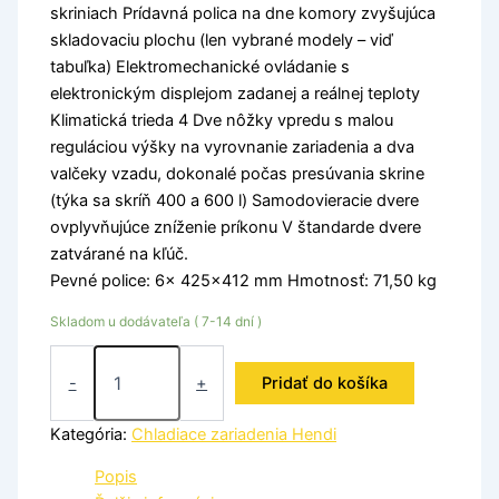
skriniach Prídavná polica na dne komory zvyšujúca
skladovaciu plochu (len vybrané modely – viď
tabuľka) Elektromechanické ovládanie s
elektronickým displejom zadanej a reálnej teploty
Klimatická trieda 4 Dve nôžky vpredu s malou
reguláciou výšky na vyrovnanie zariadenia a dva
valčeky vzadu, dokonalé počas presúvania skrine
(týka sa skríň 400 a 600 l) Samodovieracie dvere
ovplyvňujúce zníženie príkonu V štandarde dvere
zatvárané na kľúč.
Pevné police: 6x 425×412 mm Hmotnosť: 71,50 kg
Skladom u dodávateľa ( 7-14 dní )
-
+
Pridať do košíka
Kategória:
Chladiace zariadenia Hendi
Popis