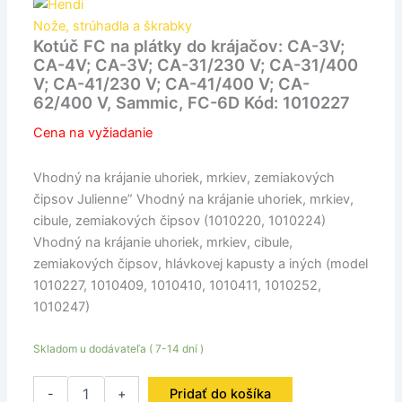
CA-
41/400
Nože, strúhadla a škrabky
V;
Kotúč FC na plátky do krájačov: CA-3V;
CA-
CA-4V; CA-3V; CA-31/230 V; CA-31/400
62/400
V; CA-41/230 V; CA-41/400 V; CA-
V,
62/400 V, Sammic, FC-6D Kód: 1010227
Sammic,
FC-
Cena na vyžiadanie
6D
Kód:
Vhodný na krájanie uhoriek, mrkiev, zemiakových
1010227
čipsov Julienne” Vhodný na krájanie uhoriek, mrkiev,
cibule, zemiakových čipsov (1010220, 1010224)
Vhodný na krájanie uhoriek, mrkiev, cibule,
zemiakových čipsov, hlávkovej kapusty a iných (model
1010227, 1010409, 1010410, 1010411, 1010252,
1010247)
Skladom u dodávateľa ( 7-14 dní )
-
+
Pridať do košíka