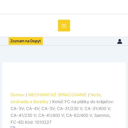
množstvo
Preskočiť
Kotúč
na
FC
obsah
na
plátky
do
krájačov:
Zoznam na Dopyt
CA-
3V;
CA-
4V;
CA-
3V;
CA-
31/230
V;
CA-
Domov
/
MECHANICKÉ SPRACOVANIE
/
Nože,
31/400
strúhadla a škrabky
/ Kotúč FC na plátky do krájačov:
V;
CA-3V; CA-4V; CA-3V; CA-31/230 V; CA-31/400 V;
CA-
CA-41/230 V; CA-41/400 V; CA-62/400 V, Sammic,
41/230
FC-6D Kód: 1010227
V;