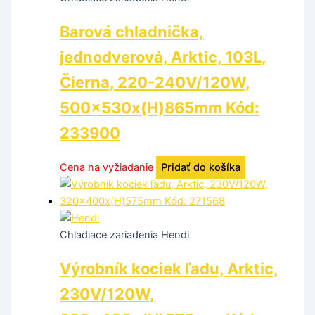
Barová chladnička,
jednodverová, Arktic, 103L,
Čierna, 220-240V/120W,
500x530x(H)865mm Kód:
233900
Cena na vyžiadanie
Pridať do košíka
Chladiace zariadenia Hendi
Výrobník kociek ľadu, Arktic,
230V/120W,