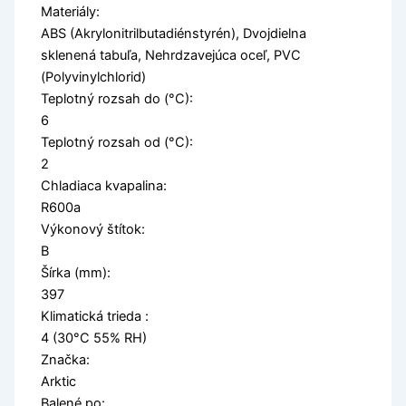
Materiály:
ABS (Akrylonitrilbutadiénstyrén), Dvojdielna
sklenená tabuľa, Nehrdzavejúca oceľ, PVC
(Polyvinylchlorid)
Teplotný rozsah do (°C):
6
Teplotný rozsah od (°C):
2
Chladiaca kvapalina:
R600a
Výkonový štítok:
B
Šírka (mm):
397
Klimatická trieda :
4 (30°C 55% RH)
Značka:
Arktic
Balené po: