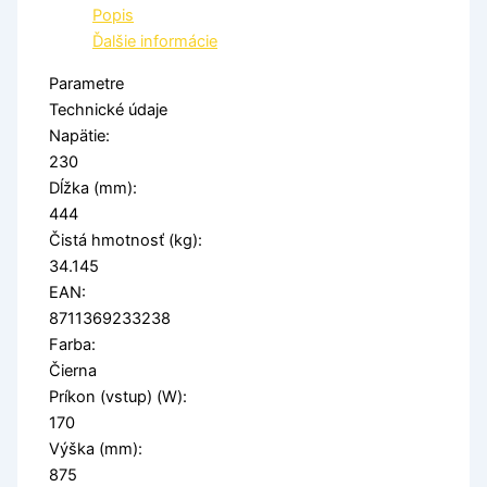
Popis
Ďalšie informácie
Parametre
Technické údaje
Napätie:
230
Dĺžka (mm):
444
Čistá hmotnosť (kg):
34.145
EAN:
8711369233238
Farba:
Čierna
Príkon (vstup) (W):
170
Výška (mm):
875