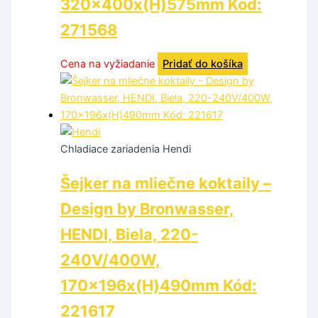
320x400x(H)575mm Kód:
271568
Cena na vyžiadanie
Pridať do košíka
Chladiace zariadenia Hendi
Šejker na mliečne koktaily –
Design by Bronwasser,
HENDI, Biela, 220-
240V/400W,
170x196x(H)490mm Kód:
221617